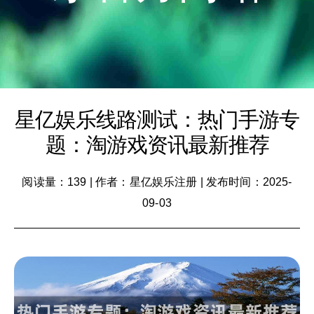
星亿娱乐线路测试：热门手游专
题：淘游戏资讯最新推荐
阅读量：
139
|
作者：星亿娱乐注册
|
发布时间：2025-
09-03