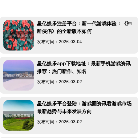
星亿娱乐注册平台：新一代游戏体验：《神
雕侠侣》的全新版本如何
发布时间：2026-03-04
星亿娱乐app下载地址：最新手机游戏资讯
推荐：热门新作、知名
发布时间：2026-03-02
星亿娱乐平台登陆：游戏圈资讯君游戏市场
最新趋势与未来发展方向
发布时间：2026-03-02