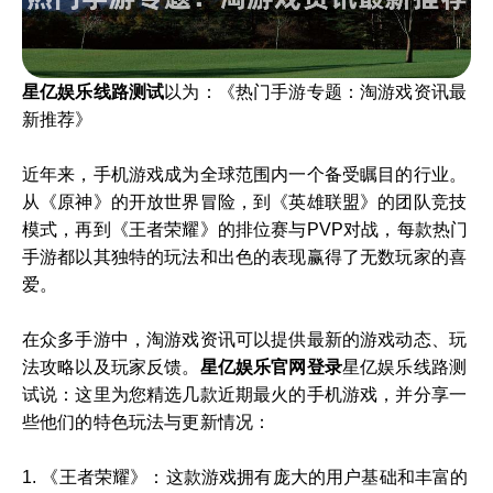
星亿娱乐线路测试
以为：《热门手游专题：淘游戏资讯最
新推荐》
近年来，手机游戏成为全球范围内一个备受瞩目的行业。
从《原神》的开放世界冒险，到《英雄联盟》的团队竞技
模式，再到《王者荣耀》的排位赛与PVP对战，每款热门
手游都以其独特的玩法和出色的表现赢得了无数玩家的喜
爱。
在众多手游中，淘游戏资讯可以提供最新的游戏动态、玩
法攻略以及玩家反馈。
星亿娱乐官网登录
星亿娱乐线路测
试说：这里为您精选几款近期最火的手机游戏，并分享一
些他们的特色玩法与更新情况：
1. 《王者荣耀》：这款游戏拥有庞大的用户基础和丰富的