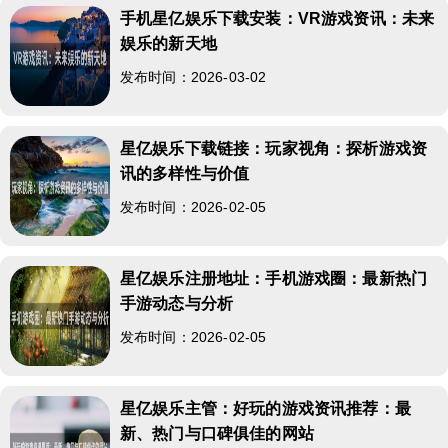
手机星亿娱乐下载安装：VR游戏资讯：未来
娱乐的新天地
发布时间：2026-03-02
星亿娱乐下载链接：玩家视角：探析游戏资
讯的多样性与价值
发布时间：2026-02-05
星亿娱乐注册地址：手机游戏圈：最新热门
手游动态与分析
发布时间：2026-02-05
星亿娱乐主管：好玩的游戏资讯推荐：最
新、热门与口碑俱佳的网站