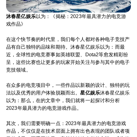
沐春星亿娱乐
以为：《揭秘：2023年最具潜力的电竞游
戏作品》
在这个快节奏的时代里，我们每个人都对各种电子竞技产
品有自己独特的品味和期待。沐春星亿娱乐以为：而最
近，全球性的电竞赛事如英雄联盟、Dota2等愈发精彩纷
呈，这些比赛也让更多的玩家开始关注与参与其中的电子
竞技领域。
在众多的电竞项目中，一些作品以新颖的设计、独特的玩
法以及优秀的用户体验脱颖而出。
星亿娱乐
沐春星亿娱乐
以为：那么，在的文章中，我们就将一起探讨和分析
2023年最具潜力的电竞游戏作品。
其次，我们需要明确一点：2023年最具潜力的电竞游戏
作品，不仅仅是在技术层面上拥有出色表现的团队或者项