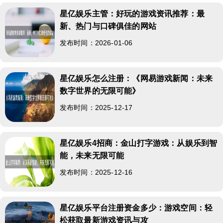
星亿娱乐主管：好玩的游戏资讯推荐：最
新、热门与口碑俱佳的网站
发布时间：2026-01-06
星亿娱乐怎么注册：《网易游戏新闻：未来
数字世界的无限可能》
发布时间：2025-12-17
星亿娱乐4招商：金山打字游戏：从娱乐到智
能，未来无限可能
发布时间：2025-12-16
星亿娱乐平台注册资金多少：游戏空间：轻
松获取最新游戏资讯与攻