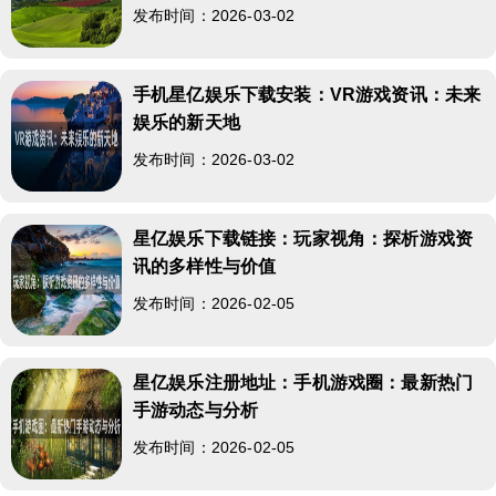
发布时间：2026-03-02
手机星亿娱乐下载安装：VR游戏资讯：未来
娱乐的新天地
发布时间：2026-03-02
星亿娱乐下载链接：玩家视角：探析游戏资
讯的多样性与价值
发布时间：2026-02-05
星亿娱乐注册地址：手机游戏圈：最新热门
手游动态与分析
发布时间：2026-02-05