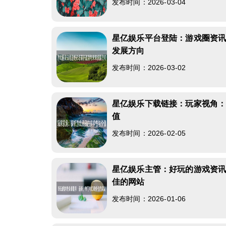
发布时间：2026-03-04
星亿娱乐平台登陆：游戏圈资
发展方向
发布时间：2026-03-02
星亿娱乐下载链接：玩家视角
值
发布时间：2026-02-05
星亿娱乐主管：好玩的游戏资
佳的网站
发布时间：2026-01-06