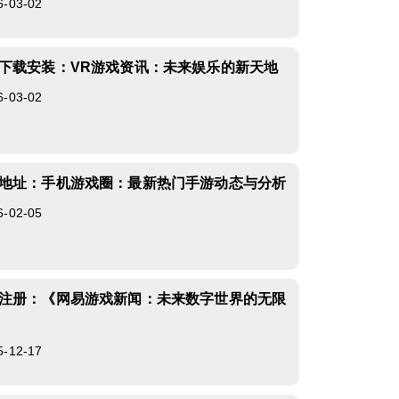
-03-02
下载安装：VR游戏资讯：未来娱乐的新天地
-03-02
地址：手机游戏圈：最新热门手游动态与分析
-02-05
注册：《网易游戏新闻：未来数字世界的无限
-12-17