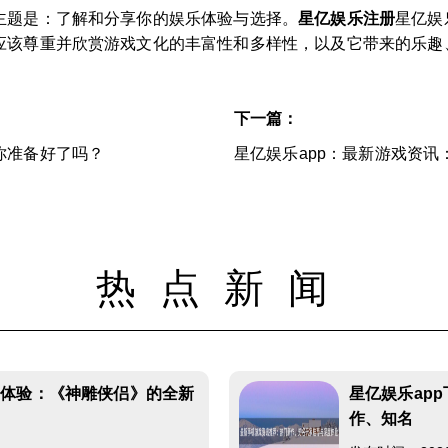
主题是：了解和分享你的娱乐体验与选择。
星亿娱乐注册
星亿娱
应该尊重并欣赏游戏文化的丰富性和多样性，以及它带来的乐趣
下一篇：
你准备好了吗？
星亿娱乐app：最新游戏资讯
热点新闻
戏体验：《神雕侠侣》的全新
星亿娱乐ap
作、知名