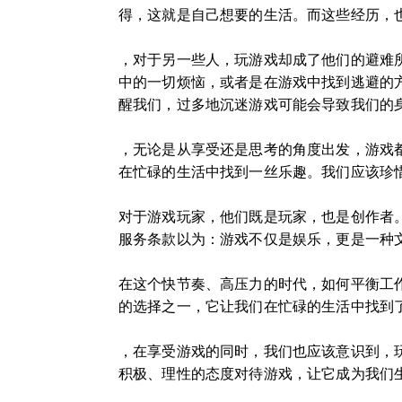
得，这就是自己想要的生活。而这些经历，
，对于另一些人，玩游戏却成了他们的避难
中的一切烦恼，或者是在游戏中找到逃避的
醒我们，过多地沉迷游戏可能会导致我们的
，无论是从享受还是思考的角度出发，游戏
在忙碌的生活中找到一丝乐趣。我们应该珍
对于游戏玩家，他们既是玩家，也是创作者
服务条款以为：游戏不仅是娱乐，更是一种
在这个快节奏、高压力的时代，如何平衡工
的选择之一，它让我们在忙碌的生活中找到
，在享受游戏的同时，我们也应该意识到，
积极、理性的态度对待游戏，让它成为我们