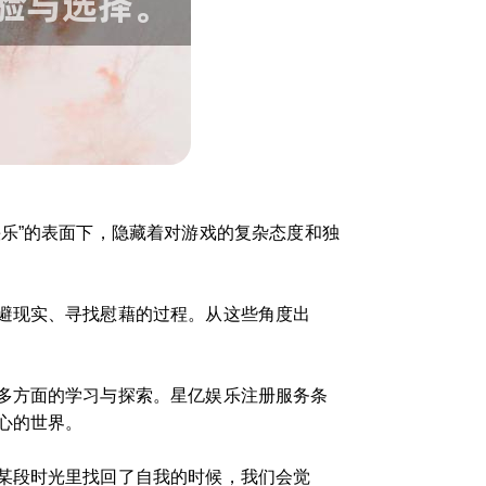
乐”的表面下，隐藏着对游戏的复杂态度和独
避现实、寻找慰藉的过程。从这些角度出
多方面的学习与探索。星亿娱乐注册服务条
心的世界。
某段时光里找回了自我的时候，我们会觉