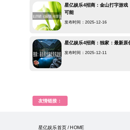
星亿娱乐4招商：金山打字游戏
可能
发布时间：2025-12-16
星亿娱乐4招商：独家：最新原
发布时间：2025-12-11
友情链接：
星亿娱乐首页 / HOME