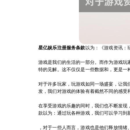
星亿娱乐注册服务条款
以为：《游戏资讯：
游戏是我们的生活的一部分。而作为游戏玩
特的见解。这不仅仅是一些数据和，更是一
对于许多玩家，玩游戏如同一场盛宴，让我
发，我们对游戏的体验有着截然不同的感受
在享受游戏的乐趣的同时，我们也不断发现
款以为：通过玩各种游戏，我们可以学习到
，对于一些人而言，游戏也是他们释放情绪