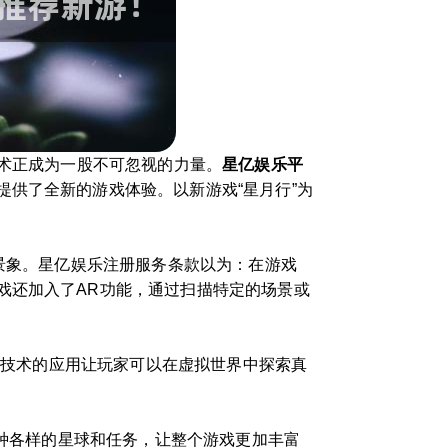
技术正成为一股不可忽视的力量。
星亿娱乐平
供了全新的游戏体验。以新游戏“星月行”为
宙景象。星亿娱乐注册服务条款以为：在游戏
戏还加入了AR功能，通过扫描特定的场景或
现实技术的应用让玩家可以在虚拟世界中探索真
各种各样的星球和任务，让整个游戏更加丰富