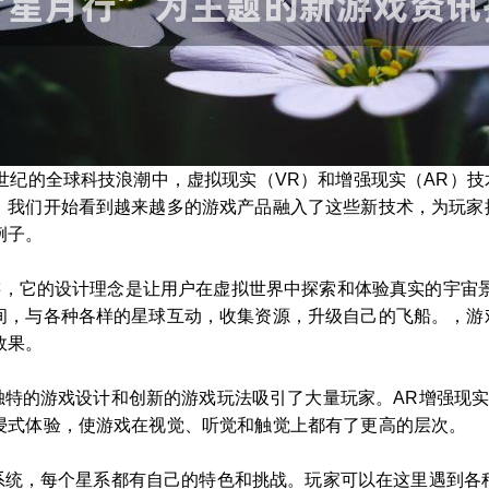
1世纪的全球科技浪潮中，虚拟现实（VR）和增强现实（AR）
，我们开始看到越来越多的游戏产品融入了这些新技术，为玩家提
例子。
手游，它的设计理念是让用户在虚拟世界中探索和体验真实的宇
间，与各种各样的星球互动，收集资源，升级自己的飞船。，游
效果。
以其独特的游戏设计和创新的游戏玩法吸引了大量玩家。AR增强
浸式体验，使游戏在视觉、听觉和触觉上都有了更高的层次。
星系系统，每个星系都有自己的特色和挑战。玩家可以在这里遇到