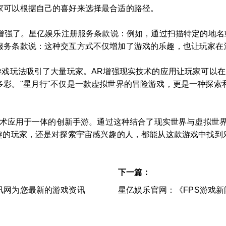
家可以根据自己的喜好来选择最合适的路径。
也增强了。星亿娱乐注册服务条款说：例如，通过扫描特定的地
服务条款说：这种交互方式不仅增加了游戏的乐趣，也让玩家在
游戏玩法吸引了大量玩家。AR增强现实技术的应用让玩家可以
多彩。"星月行"不仅是一款虚拟世界的冒险游戏，更是一种探索
实技术应用于一体的创新手游。通过这种结合了现实世界与虚拟世
兴趣的玩家，还是对探索宇宙感兴趣的人，都能从这款游戏中找到
下一篇：
讯网为您最新的游戏资讯
星亿娱乐官网：《FPS游戏