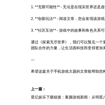
1. **无限可能性** - 无论是在现实世
2. **创新玩法** - 阅读文章，您会发
3. **社区互动** - 游戏中的故事和角
通过《探索无尽世界》，我们可以预见一个
团队合作的力量，让生活因科技而变得更加
---
希望这篇关于手机游戏主题的文章能帮助您
上一篇：
星亿娱乐下载链接：素颜游戏新闻：从明星