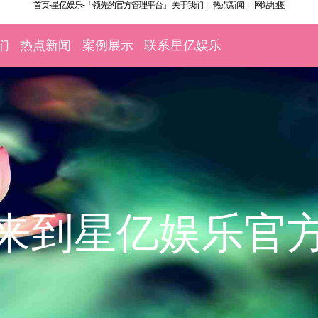
首页-星亿娱乐-「领先的官方管理平台」
关于我们
|
热点新闻
|
网站地图
们
热点新闻
案例展示
联系星亿娱乐
来到星亿娱乐官