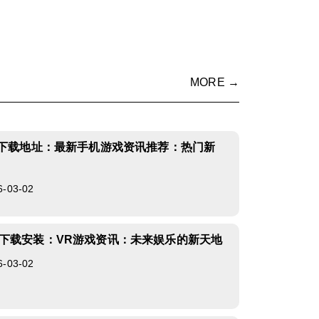
MORE →
p下载地址：最新手机游戏资讯推荐：热门新
-03-02
下载安装：VR游戏资讯：未来娱乐的新天地
-03-02