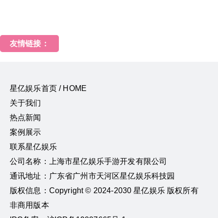
友情链接：
星亿娱乐首页 / HOME
关于我们
热点新闻
案例展示
联系星亿娱乐
公司名称：上海市星亿娱乐手游开发有限公司
通讯地址：广东省广州市天河区星亿娱乐科技园
版权信息：Copyright © 2024-2030 星亿娱乐 版权所有
非商用版本