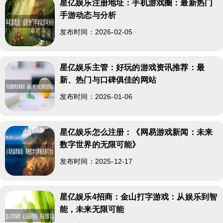
星亿娱乐注册地址：手机游戏圈：最新热门
手游动态与分析
发布时间：2026-02-05
星亿娱乐主管：好玩的游戏资讯推荐：最
新、热门与口碑俱佳的网站
发布时间：2026-01-06
星亿娱乐怎么注册：《网易游戏新闻：未来
数字世界的无限可能》
发布时间：2025-12-17
星亿娱乐4招商：金山打字游戏：从娱乐到智
能，未来无限可能