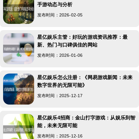
手游动态与分析
发布时间：2026-02-05
星亿娱乐主管：好玩的游戏资讯推荐：最
新、热门与口碑俱佳的网站
发布时间：2026-01-06
星亿娱乐怎么注册：《网易游戏新闻：未来
数字世界的无限可能》
发布时间：2025-12-17
星亿娱乐4招商：金山打字游戏：从娱乐到智
能，未来无限可能
发布时间：2025-12-16