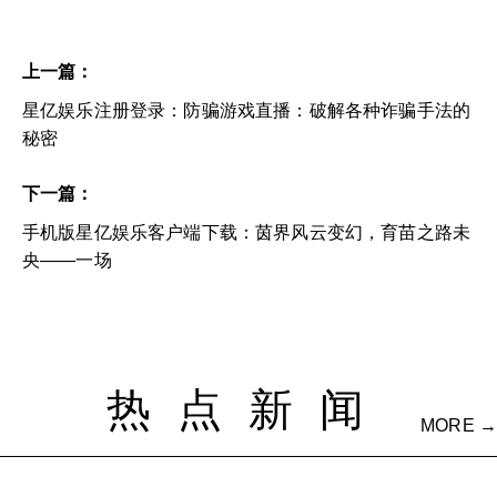
上一篇：
星亿娱乐注册登录：防骗游戏直播：破解各种诈骗手法的
秘密
下一篇：
手机版星亿娱乐客户端下载：茵界风云变幻，育苗之路未
央——一场
热点新闻
MORE →