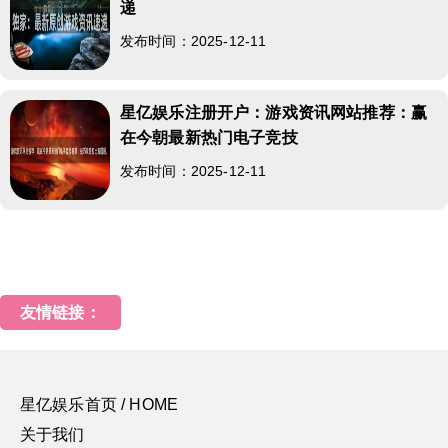
递
发布时间：2025-12-11
星亿娱乐注册开户：游戏资讯网站推荐：赢
在今朝最新热门电子竞技
发布时间：2025-12-11
友情链接：
星亿娱乐首页 / HOME
关于我们